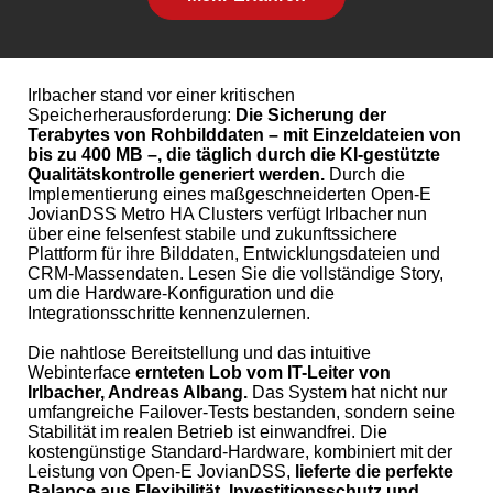
Irlbacher stand vor einer kritischen
Speicherherausforderung:
Die Sicherung der
Terabytes von Rohbilddaten – mit Einzeldateien von
bis zu 400 MB –, die täglich durch die KI-gestützte
Qualitätskontrolle generiert werden.
Durch die
Implementierung eines maßgeschneiderten Open-E
JovianDSS Metro HA Clusters verfügt Irlbacher nun
über eine felsenfest stabile und zukunftssichere
Plattform für ihre Bilddaten, Entwicklungsdateien und
CRM-Massendaten. Lesen Sie die vollständige Story,
um die Hardware-Konfiguration und die
Integrationsschritte kennenzulernen.
Die nahtlose Bereitstellung und das intuitive
Webinterface
ernteten Lob vom IT-Leiter von
Irlbacher, Andreas Albang.
Das System hat nicht nur
umfangreiche Failover-Tests bestanden, sondern seine
Stabilität im realen Betrieb ist einwandfrei. Die
kostengünstige Standard-Hardware, kombiniert mit der
Leistung von Open-E JovianDSS,
lieferte die perfekte
Balance aus Flexibilität, Investitionsschutz und